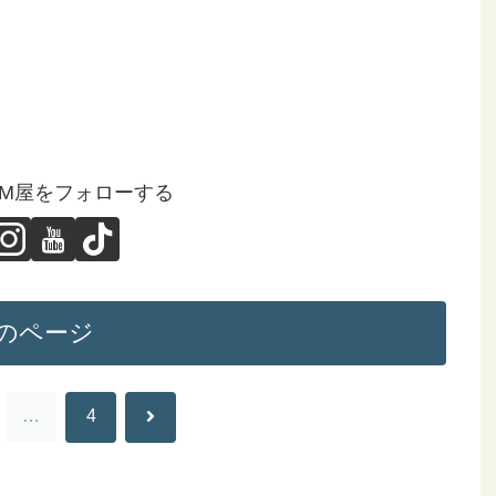
GM屋をフォローする
のページ
次
…
4
へ