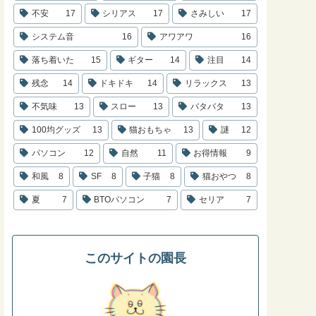
不安
17
シリアス
17
さみしい
17
システム音
16
アワアワ
16
落ち着いた
15
ギター
14
注目
14
残念
14
ドキドキ
14
リラックス
13
不気味
13
スロー
13
バタバタ
13
100均グッズ
13
猫おもちゃ
13
謎
12
パソコン
12
自然
11
お得情報
9
和風
8
SF
8
子猫
8
猫おやつ
8
夏
7
BTOパソコン
7
セリア
7
このサイトの園長