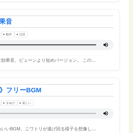
果音
動作
注目
効果音。ピューンより短めバージョン。 この…
》フリーBGM
まぬけ
楽しい
わいいBGM。ニワトリが逃げ回る様子を想像し…