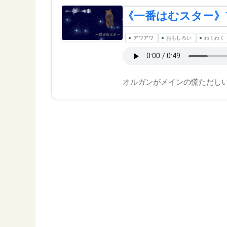
《一番はむスター》
アワアワ
おもしろい
わくわく
オルガンがメインの慌ただしい