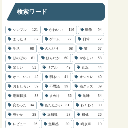
検索ワード
シンプル
121
かわいい
116
動作
94
まったり
87
ゲーム
77
日常
72
生活
68
のんびり
68
猫
67
ほのぼの
61
ほんわか
60
やさしい
58
楽しい
51
リアル
49
近況
44
かっこいい
42
明るい
41
オシャレ
40
おもしろい
39
不思議
39
猫グッズ
39
場面転換
38
まぬけ
36
地味
34
変わった
34
あたたかい
31
わくわく
30
爽やか
28
豆知識
27
機械
26
レビュー
26
焦燥感
20
鳴き声
19