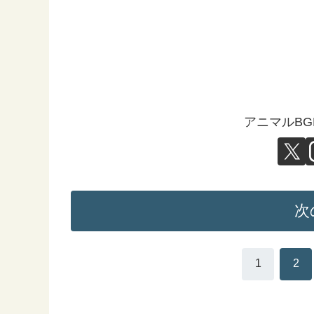
アニマルB
次
1
2