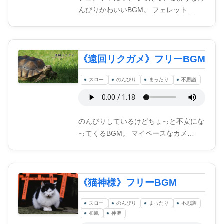
んびりかわいいBGM。 フェレット…
《遠回リクガメ》フリーBGM
スロー
のんびり
まったり
不思議
のんびりしているけどちょっと不安にな
ってくるBGM。 マイペースなカメ…
《猫神様》フリーBGM
スロー
のんびり
まったり
不思議
和風
神聖