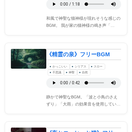
和風で神聖な猫神様が現れそうな感じの
BGM。 我が家の猫神様の鳴き声「…
《精霊の泉》フリーBGM
かっこいい
シリアス
スロー
不思議
神聖
自然
静かで神聖なBGM。「波と小鳥のさえ
ずり」「大雨」の効果音を使用してい…