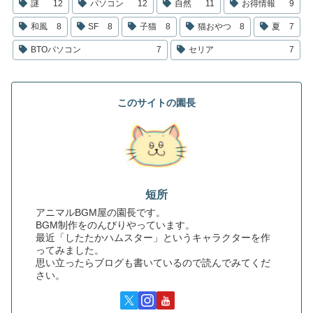
謎
12
パソコン
12
自然
11
お得情報
9
和風
8
SF
8
子猫
8
猫おやつ
8
夏
7
BTOパソコン
7
セリア
7
このサイトの園長
短所
アニマルBGM屋の園長です。
BGM制作をのんびりやっています。
最近「したたかハムスター」というキャラクターを作
ってみました。
思い立ったらブログも書いているので読んでみてくだ
さい。