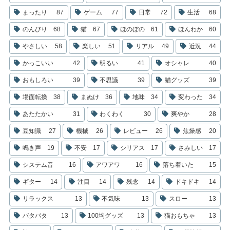
まったり
87
ゲーム
77
日常
72
生活
68
のんびり
68
猫
67
ほのぼの
61
ほんわか
60
やさしい
58
楽しい
51
リアル
49
近況
44
かっこいい
42
明るい
41
オシャレ
40
おもしろい
39
不思議
39
猫グッズ
39
場面転換
38
まぬけ
36
地味
34
変わった
34
あたたかい
31
わくわく
30
爽やか
28
豆知識
27
機械
26
レビュー
26
焦燥感
20
鳴き声
19
不安
17
シリアス
17
さみしい
17
システム音
16
アワアワ
16
落ち着いた
15
ギター
14
注目
14
残念
14
ドキドキ
14
リラックス
13
不気味
13
スロー
13
バタバタ
13
100均グッズ
13
猫おもちゃ
13