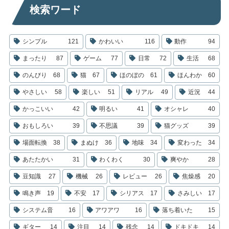
検索ワード
シンプル
121
かわいい
116
動作
94
まったり
87
ゲーム
77
日常
72
生活
68
のんびり
68
猫
67
ほのぼの
61
ほんわか
60
やさしい
58
楽しい
51
リアル
49
近況
44
かっこいい
42
明るい
41
オシャレ
40
おもしろい
39
不思議
39
猫グッズ
39
場面転換
38
まぬけ
36
地味
34
変わった
34
あたたかい
31
わくわく
30
爽やか
28
豆知識
27
機械
26
レビュー
26
焦燥感
20
鳴き声
19
不安
17
シリアス
17
さみしい
17
システム音
16
アワアワ
16
落ち着いた
15
ギター
14
注目
14
残念
14
ドキドキ
14