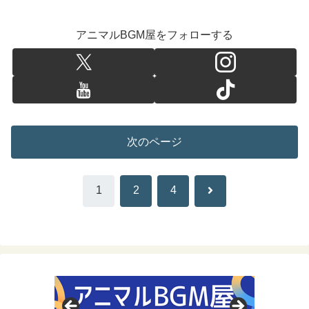
アニマルBGM屋をフォローする
次のページ
次
1
2
4
へ