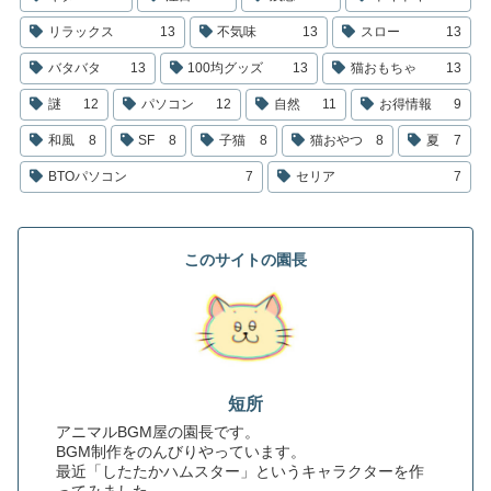
リラックス
13
不気味
13
スロー
13
バタバタ
13
100均グッズ
13
猫おもちゃ
13
謎
12
パソコン
12
自然
11
お得情報
9
和風
8
SF
8
子猫
8
猫おやつ
8
夏
7
BTOパソコン
7
セリア
7
このサイトの園長
短所
アニマルBGM屋の園長です。
BGM制作をのんびりやっています。
最近「したたかハムスター」というキャラクターを作