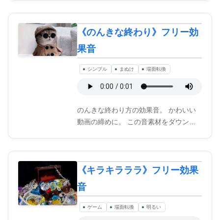
《のんきな終わり》フリー効
果音
シンプル
まぬけ
場面転換
のんきな終わり方の効果音。 かわいい
動画の締めに。 この音素材をダウン…
《キラキラララ》フリー効果
音
ゲーム
場面転換
明るい