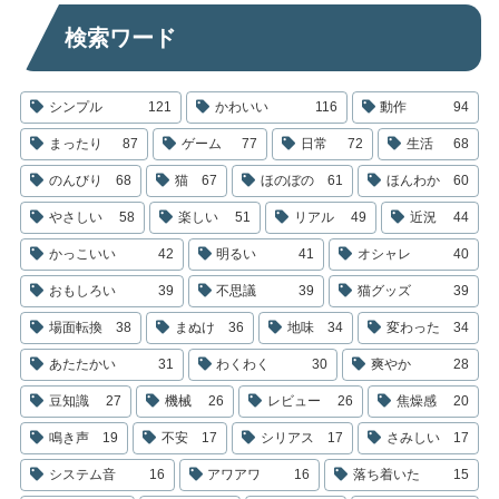
検索ワード
シンプル
121
かわいい
116
動作
94
まったり
87
ゲーム
77
日常
72
生活
68
のんびり
68
猫
67
ほのぼの
61
ほんわか
60
やさしい
58
楽しい
51
リアル
49
近況
44
かっこいい
42
明るい
41
オシャレ
40
おもしろい
39
不思議
39
猫グッズ
39
場面転換
38
まぬけ
36
地味
34
変わった
34
あたたかい
31
わくわく
30
爽やか
28
豆知識
27
機械
26
レビュー
26
焦燥感
20
鳴き声
19
不安
17
シリアス
17
さみしい
17
システム音
16
アワアワ
16
落ち着いた
15