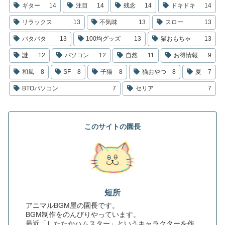
ギター
14
注目
14
残念
14
ドキドキ
14
リラックス
13
不気味
13
スロー
13
バタバタ
13
100均グッズ
13
猫おもちゃ
13
謎
12
パソコン
12
自然
11
お得情報
9
和風
8
SF
8
子猫
8
猫おやつ
8
夏
7
BTOパソコン
7
セリア
7
このサイトの園長
短所
アニマルBGM屋の園長です。
BGM制作をのんびりやっています。
最近「したたかハムスター」というキャラクターを作