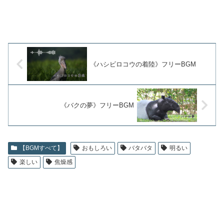
《ハシビロコウの着陸》フリーBGM
《バクの夢》フリーBGM
【BGMすべて】
おもしろい
バタバタ
明るい
楽しい
焦燥感