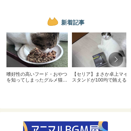
新着記事
嗜好性の高いフード・おやつ
【セリア】まさか卓上マイ
を知ってしまったグルメ猫の
スタンドが100均で賄える
ための体に良いおすすめフー
んて神すぎた
ド【猫日記】