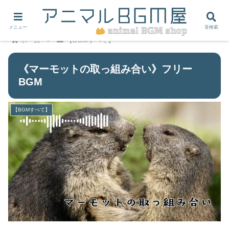
メニュー
音検索
ホーム
【BGMすべて】
《マーモットの取っ組み合い》フリー
BGM
【BGMすべて】