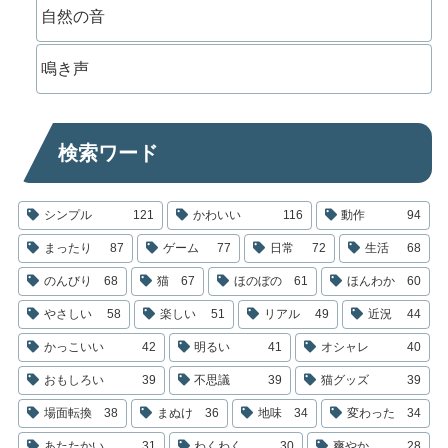
自然の音
鳴き声
検索ワード
シンプル
121
かわいい
116
動作
94
まったり
87
ゲーム
77
日常
72
生活
68
のんびり
68
猫
67
ほのぼの
61
ほんわか
60
やさしい
58
楽しい
51
リアル
49
近況
44
かっこいい
42
明るい
41
オシャレ
40
おもしろい
39
不思議
39
猫グッズ
39
場面転換
38
まぬけ
36
地味
34
変わった
34
あたたかい
31
わくわく
30
爽やか
28