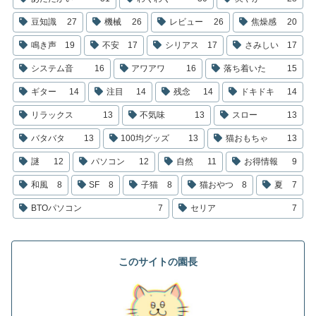
豆知識
27
機械
26
レビュー
26
焦燥感
20
鳴き声
19
不安
17
シリアス
17
さみしい
17
システム音
16
アワアワ
16
落ち着いた
15
ギター
14
注目
14
残念
14
ドキドキ
14
リラックス
13
不気味
13
スロー
13
バタバタ
13
100均グッズ
13
猫おもちゃ
13
謎
12
パソコン
12
自然
11
お得情報
9
和風
8
SF
8
子猫
8
猫おやつ
8
夏
7
BTOパソコン
7
セリア
7
このサイトの園長