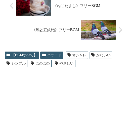
《ねこだまし》フリーBGM
《鳩と豆鉄砲》フリーBGM
【BGMすべて】
バラード
オシャレ
かわいい
シンプル
ほのぼの
やさしい