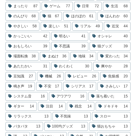
まったり
87
ゲーム
77
日常
72
生活
68
のんびり
68
猫
67
ほのぼの
61
ほんわか
60
やさしい
58
楽しい
51
リアル
49
近況
44
かっこいい
42
明るい
41
オシャレ
40
おもしろい
39
不思議
39
猫グッズ
39
場面転換
38
まぬけ
36
地味
34
変わった
34
あたたかい
31
わくわく
30
爽やか
28
豆知識
27
機械
26
レビュー
26
焦燥感
20
鳴き声
19
不安
17
シリアス
17
さみしい
17
システム音
16
アワアワ
16
落ち着いた
15
ギター
14
注目
14
残念
14
ドキドキ
14
リラックス
13
不気味
13
スロー
13
バタバタ
13
100均グッズ
13
猫おもちゃ
13