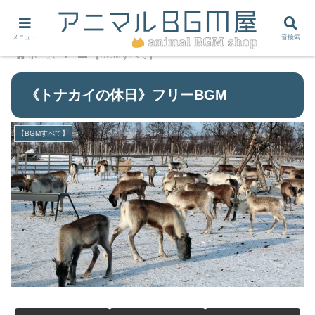
メニュー
音検索
ホーム
【BGMすべて】
《トナカイの休日》フリーBGM
【BGMすべて】