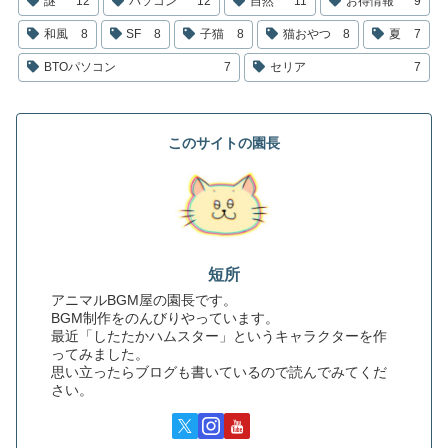
謎
12
パソコン
12
自然
11
お得情報
9
和風
8
SF
8
子猫
8
猫おやつ
8
夏
7
BTOパソコン
7
セリア
7
このサイトの園長
短所
アニマルBGM屋の園長です。
BGM制作をのんびりやっています。
最近「したたかハムスター」というキャラクターを作
ってみました。
思い立ったらブログも書いているので読んでみてくだ
さい。