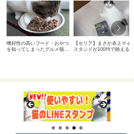
嗜好性の高いフード・おやつ
【セリア】まさか卓上マイ
を知ってしまったグルメ猫の
スタンドが100均で賄える
ための体に良いおすすめフー
んて神すぎた
ド【猫日記】