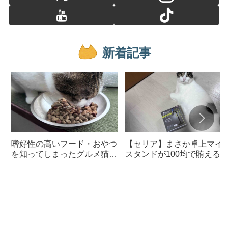
新着記事
嗜好性の高いフード・おやつ
【セリア】まさか卓上マイ
を知ってしまったグルメ猫の
スタンドが100均で賄える
ための体に良いおすすめフー
んて神すぎた
ド【猫日記】