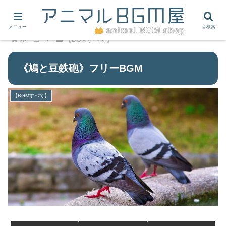
メニュー
音検索
ホーム
【BGMすべて】
《鳩と豆鉄砲》フリーBGM
【BGMすべて】