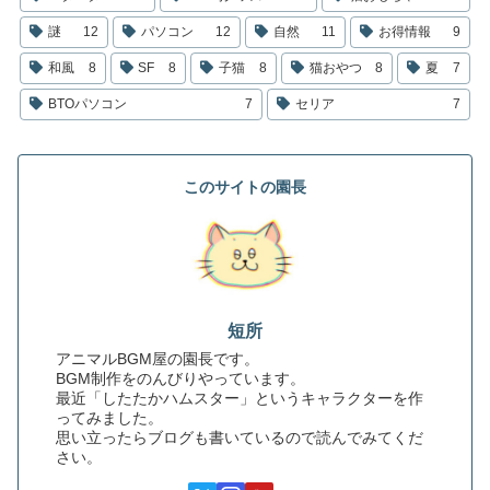
謎
12
パソコン
12
自然
11
お得情報
9
和風
8
SF
8
子猫
8
猫おやつ
8
夏
7
BTOパソコン
7
セリア
7
このサイトの園長
短所
アニマルBGM屋の園長です。
BGM制作をのんびりやっています。
最近「したたかハムスター」というキャラクターを作
ってみました。
思い立ったらブログも書いているので読んでみてくだ
さい。