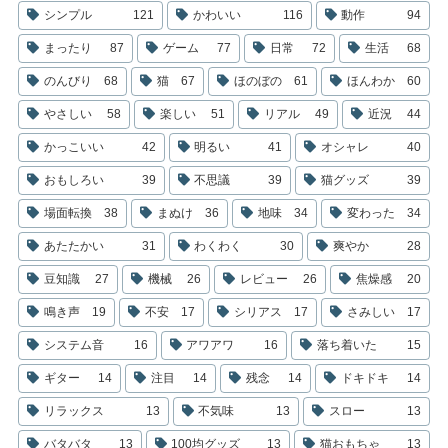
シンプル
121
かわいい
116
動作
94
まったり
87
ゲーム
77
日常
72
生活
68
のんびり
68
猫
67
ほのぼの
61
ほんわか
60
やさしい
58
楽しい
51
リアル
49
近況
44
かっこいい
42
明るい
41
オシャレ
40
おもしろい
39
不思議
39
猫グッズ
39
場面転換
38
まぬけ
36
地味
34
変わった
34
あたたかい
31
わくわく
30
爽やか
28
豆知識
27
機械
26
レビュー
26
焦燥感
20
鳴き声
19
不安
17
シリアス
17
さみしい
17
システム音
16
アワアワ
16
落ち着いた
15
ギター
14
注目
14
残念
14
ドキドキ
14
リラックス
13
不気味
13
スロー
13
バタバタ
13
100均グッズ
13
猫おもちゃ
13