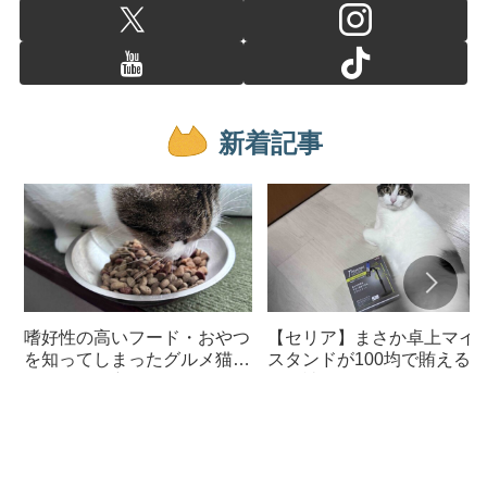
新着記事
嗜好性の高いフード・おやつ
【セリア】まさか卓上マイ
を知ってしまったグルメ猫の
スタンドが100均で賄える
ための体に良いおすすめフー
んて神すぎた
ド【猫日記】