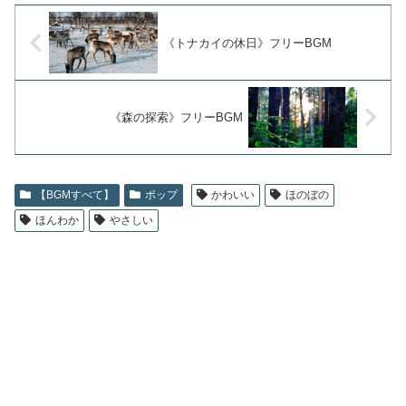
《トナカイの休日》フリーBGM
《森の探索》フリーBGM
【BGMすべて】
ポップ
かわいい
ほのぼの
ほんわか
やさしい