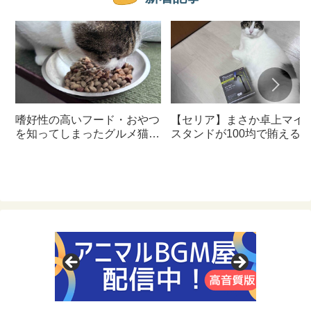
嗜好性の高いフード・おやつ
【セリア】まさか卓上マイ
を知ってしまったグルメ猫の
スタンドが100均で賄える
ための体に良いおすすめフー
んて神すぎた
ド【猫日記】