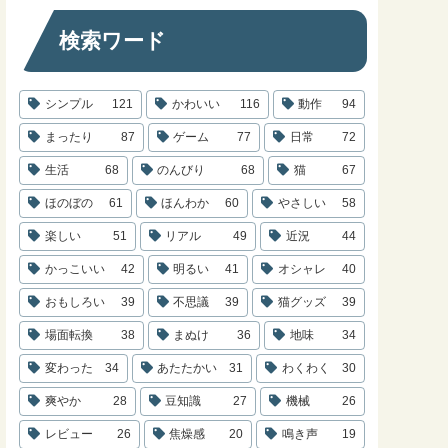
検索ワード
シンプル
121
かわいい
116
動作
94
まったり
87
ゲーム
77
日常
72
生活
68
のんびり
68
猫
67
ほのぼの
61
ほんわか
60
やさしい
58
楽しい
51
リアル
49
近況
44
かっこいい
42
明るい
41
オシャレ
40
おもしろい
39
不思議
39
猫グッズ
39
場面転換
38
まぬけ
36
地味
34
変わった
34
あたたかい
31
わくわく
30
爽やか
28
豆知識
27
機械
26
レビュー
26
焦燥感
20
鳴き声
19