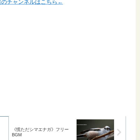
屋のチャンネルはこちら←
《慌ただシマエナガ》フリー
BGM