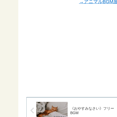
→アニマルBGM
《おやすみなさい》フリー
BGM