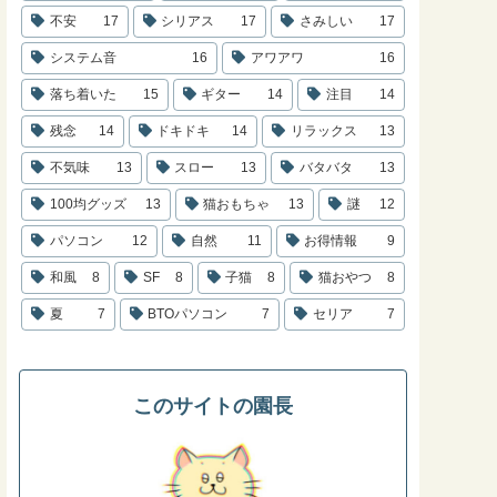
不安
17
シリアス
17
さみしい
17
システム音
16
アワアワ
16
落ち着いた
15
ギター
14
注目
14
残念
14
ドキドキ
14
リラックス
13
不気味
13
スロー
13
バタバタ
13
100均グッズ
13
猫おもちゃ
13
謎
12
パソコン
12
自然
11
お得情報
9
和風
8
SF
8
子猫
8
猫おやつ
8
夏
7
BTOパソコン
7
セリア
7
このサイトの園長