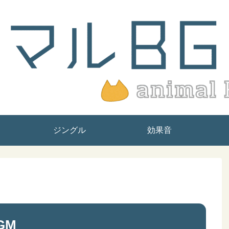
ジングル
効果音
GM