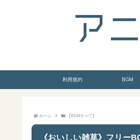
利用規約
BGM
ホーム
【BGMすべて】
《おいしい雑草》フリーB