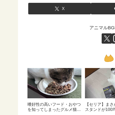
X
アニマルB
嗜好性の高いフード・おやつ
【セリア】まさ
を知ってしまったグルメ猫の
スタンドが100
ための体に良いおすすめフー
んて神すぎた