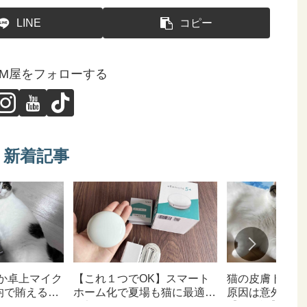
LINE
コピー
GM屋をフォローする
新着記事
か卓上マイク
【これ１つでOK】スマート
猫の皮膚トラブ
均で賄えるな
ホーム化で夏場も猫に最適な
原因は意外なと
お部屋へ
【猫日記】