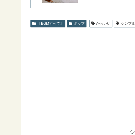
【BGMすべて】
ポップ
かわいい
シンプ