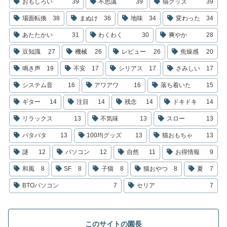
おもしろい
39
不思議
39
猫グッズ
39
場面転換
38
まぬけ
36
地味
34
変わった
34
あたたかい
31
わくわく
30
爽やか
28
豆知識
27
機械
26
レビュー
26
焦燥感
20
鳴き声
19
不安
17
シリアス
17
さみしい
17
システム音
16
アワアワ
16
落ち着いた
15
ギター
14
注目
14
残念
14
ドキドキ
14
リラックス
13
不気味
13
スロー
13
バタバタ
13
100均グッズ
13
猫おもちゃ
13
謎
12
パソコン
12
自然
11
お得情報
9
和風
8
SF
8
子猫
8
猫おやつ
8
夏
7
BTOパソコン
7
セリア
7
このサイトの園長