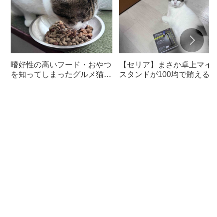
嗜好性の高いフード・おやつ
【セリア】まさか卓上マイ
を知ってしまったグルメ猫の
スタンドが100均で賄える
ための体に良いおすすめフー
んて神すぎた
ド【猫日記】