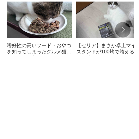
嗜好性の高いフード・おやつ
【セリア】まさか卓上マイ
を知ってしまったグルメ猫の
スタンドが100均で賄える
ための体に良いおすすめフー
んて神すぎた
ド【猫日記】