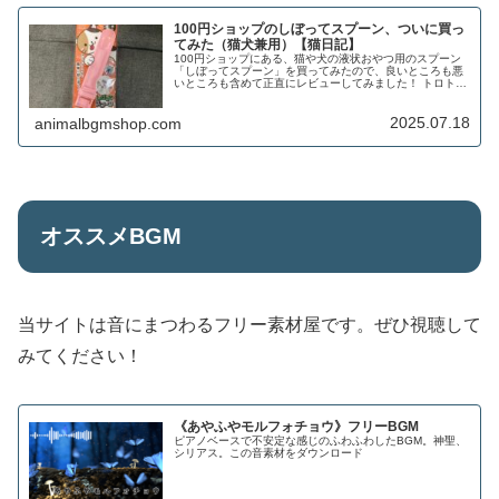
100円ショップのしぼってスプーン、ついに買っ
てみた（猫犬兼用）【猫日記】
100円ショップにある、猫や犬の液状おやつ用のスプーン
「しぼってスプーン」を買ってみたので、良いところも悪
いところも含めて正直にレビューしてみました！ トロトロ
おやつを普段からあげているお世話係さんはぜひ参考にし
てみてください！
2025.07.18
animalbgmshop.com
オススメBGM
当サイトは音にまつわるフリー素材屋です。ぜひ視聴して
みてください！
《あやふやモルフォチョウ》フリーBGM
ピアノベースで不安定な感じのふわふわしたBGM。神聖、
シリアス。この音素材をダウンロード