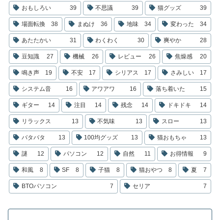
おもしろい
39
不思議
39
猫グッズ
39
場面転換
38
まぬけ
36
地味
34
変わった
34
あたたかい
31
わくわく
30
爽やか
28
豆知識
27
機械
26
レビュー
26
焦燥感
20
鳴き声
19
不安
17
シリアス
17
さみしい
17
システム音
16
アワアワ
16
落ち着いた
15
ギター
14
注目
14
残念
14
ドキドキ
14
リラックス
13
不気味
13
スロー
13
バタバタ
13
100均グッズ
13
猫おもちゃ
13
謎
12
パソコン
12
自然
11
お得情報
9
和風
8
SF
8
子猫
8
猫おやつ
8
夏
7
BTOパソコン
7
セリア
7