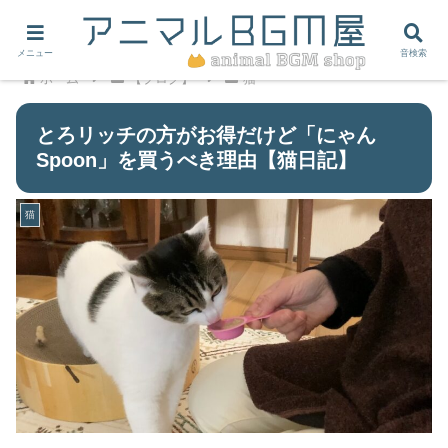
メニュー
音検索
ホーム
【ブログ】
猫
とろリッチの方がお得だけど「にゃん
Spoon」を買うべき理由【猫日記】
猫