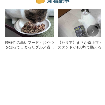
新着記事
嗜好性の高いフード・おやつ
【セリア】まさか卓上マイ
を知ってしまったグルメ猫の
スタンドが100均で賄える
ための体に良いおすすめフー
んて神すぎた
ド【猫日記】