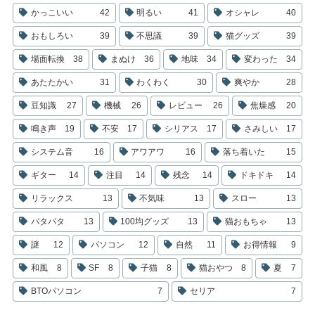
かっこいい
42
明るい
41
オシャレ
40
おもしろい
39
不思議
39
猫グッズ
39
場面転換
38
まぬけ
36
地味
34
変わった
34
あたたかい
31
わくわく
30
爽やか
28
豆知識
27
機械
26
レビュー
26
焦燥感
20
鳴き声
19
不安
17
シリアス
17
さみしい
17
システム音
16
アワアワ
16
落ち着いた
15
ギター
14
注目
14
残念
14
ドキドキ
14
リラックス
13
不気味
13
スロー
13
バタバタ
13
100均グッズ
13
猫おもちゃ
13
謎
12
パソコン
12
自然
11
お得情報
9
和風
8
SF
8
子猫
8
猫おやつ
8
夏
7
BTOパソコン
7
セリア
7