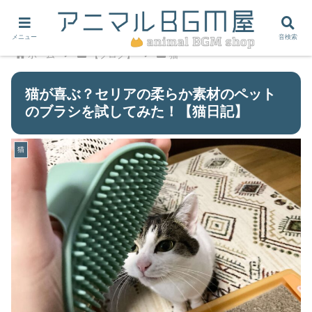
メニュー
音検索
ホーム
【ブログ】
猫
猫が喜ぶ？セリアの柔らか素材のペット
のブラシを試してみた！【猫日記】
猫