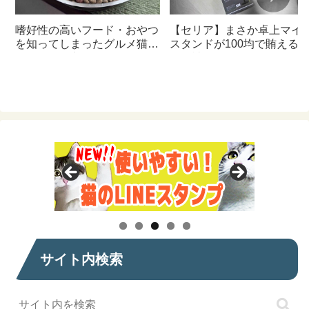
嗜好性の高いフード・おやつ
【セリア】まさか卓上マイ
を知ってしまったグルメ猫の
スタンドが100均で賄える
ための体に良いおすすめフー
んて神すぎた
ド【猫日記】
サイト内検索