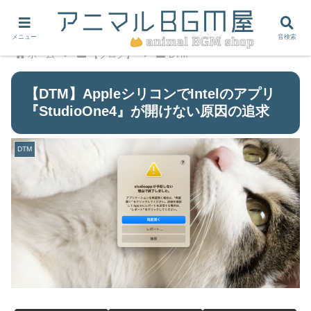
メニュー
音検索
ホーム
【ブログ】
DTM
【DTM】AppleシリコンでIntelのアプリ
『StudioOne4』が開けない原因の追求
DTM