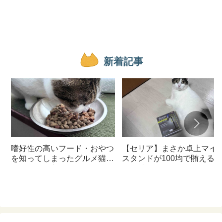
新着記事
嗜好性の高いフード・おやつ
【セリア】まさか卓上マイ
を知ってしまったグルメ猫の
スタンドが100均で賄える
ための体に良いおすすめフー
んて神すぎた
ド【猫日記】