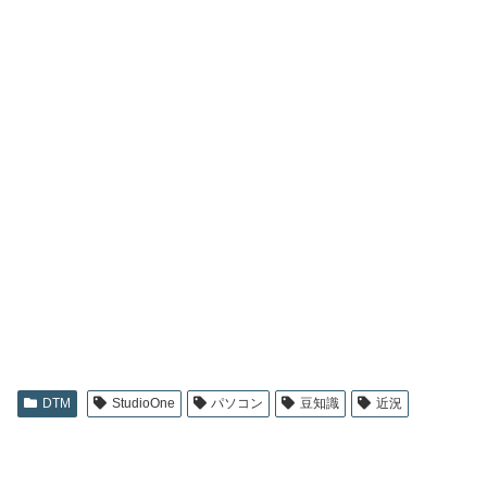
DTM
StudioOne
パソコン
豆知識
近況