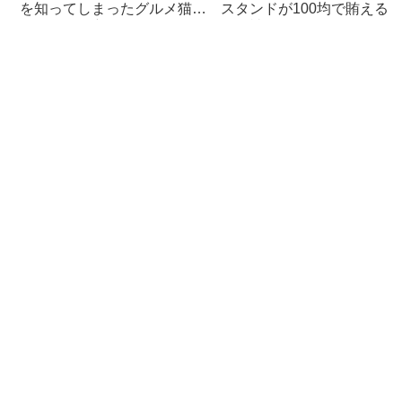
を知ってしまったグルメ猫の
スタンドが100均で賄える
ための体に良いおすすめフー
んて神すぎた
ド【猫日記】