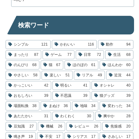
検索ワード
シンプル
121
かわいい
116
動作
94
まったり
87
ゲーム
77
日常
72
生活
68
のんびり
68
猫
67
ほのぼの
61
ほんわか
60
やさしい
58
楽しい
51
リアル
49
近況
44
かっこいい
42
明るい
41
オシャレ
40
おもしろい
39
不思議
39
猫グッズ
39
場面転換
38
まぬけ
36
地味
34
変わった
34
あたたかい
31
わくわく
30
爽やか
28
豆知識
27
機械
26
レビュー
26
焦燥感
20
鳴き声
19
不安
17
シリアス
17
さみしい
17