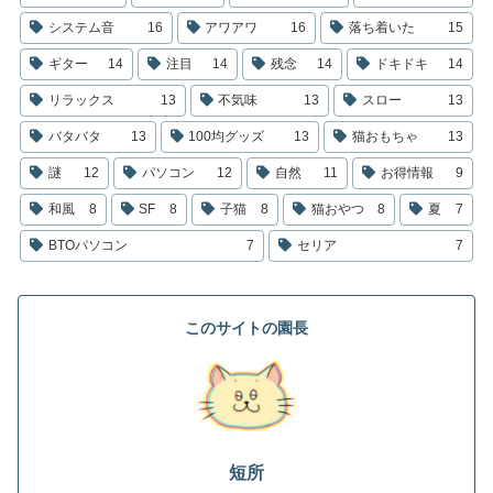
システム音
16
アワアワ
16
落ち着いた
15
ギター
14
注目
14
残念
14
ドキドキ
14
リラックス
13
不気味
13
スロー
13
バタバタ
13
100均グッズ
13
猫おもちゃ
13
謎
12
パソコン
12
自然
11
お得情報
9
和風
8
SF
8
子猫
8
猫おやつ
8
夏
7
BTOパソコン
7
セリア
7
このサイトの園長
短所