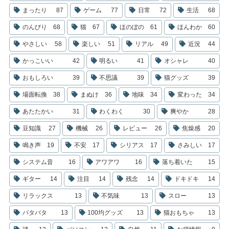
まったり
87
ゲーム
77
日常
72
生活
68
のんびり
68
猫
67
ほのぼの
61
ほんわか
60
やさしい
58
楽しい
51
リアル
49
近況
44
かっこいい
42
明るい
41
オシャレ
40
おもしろい
39
不思議
39
猫グッズ
39
場面転換
38
まぬけ
36
地味
34
変わった
34
あたたかい
31
わくわく
30
爽やか
28
豆知識
27
機械
26
レビュー
26
焦燥感
20
鳴き声
19
不安
17
シリアス
17
さみしい
17
システム音
16
アワアワ
16
落ち着いた
15
ギター
14
注目
14
残念
14
ドキドキ
14
リラックス
13
不気味
13
スロー
13
バタバタ
13
100均グッズ
13
猫おもちゃ
13