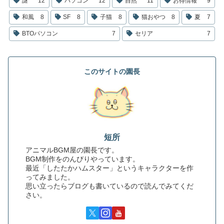
謎
12
パソコン
12
自然
11
お得情報
9
和風
8
SF
8
子猫
8
猫おやつ
8
夏
7
BTOパソコン
7
セリア
7
このサイトの園長
短所
アニマルBGM屋の園長です。
BGM制作をのんびりやっています。
最近「したたかハムスター」というキャラクターを作
ってみました。
思い立ったらブログも書いているので読んでみてくだ
さい。