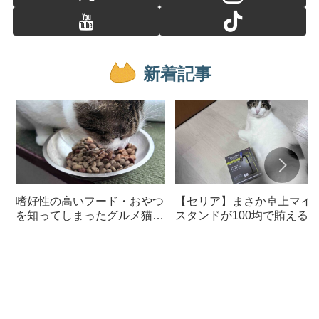
新着記事
嗜好性の高いフード・おやつ
【セリア】まさか卓上マイ
を知ってしまったグルメ猫の
スタンドが100均で賄える
ための体に良いおすすめフー
んて神すぎた
ド【猫日記】