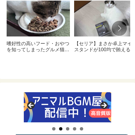
嗜好性の高いフード・おやつ
【セリア】まさか卓上マイ
を知ってしまったグルメ猫の
スタンドが100均で賄える
ための体に良いおすすめフー
んて神すぎた
ド【猫日記】