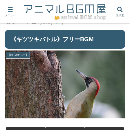
メニュー
音検索
ホーム
【BGMすべて】
《キツツキバトル》フリーBGM
【BGMすべて】