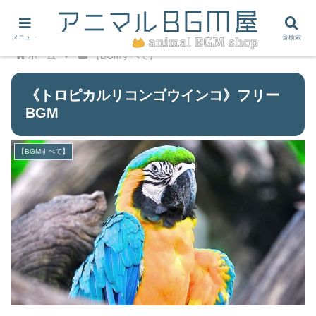
メニュー
音検索
ホーム
【BGMすべて】
《トロピカルリコンゴウインコ》フリー
BGM
【BGMすべて】