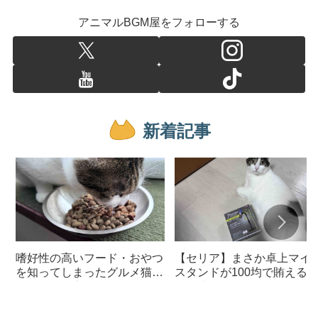
アニマルBGM屋をフォローする
新着記事
嗜好性の高いフード・おやつ
【セリア】まさか卓上マイ
を知ってしまったグルメ猫の
スタンドが100均で賄える
ための体に良いおすすめフー
んて神すぎた
ド【猫日記】