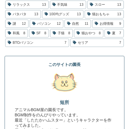
リラックス
13
不気味
13
スロー
13
バタバタ
13
100均グッズ
13
猫おもちゃ
13
謎
12
パソコン
12
自然
11
お得情報
9
和風
8
SF
8
子猫
8
猫おやつ
8
夏
7
BTOパソコン
7
セリア
7
このサイトの園長
短所
アニマルBGM屋の園長です。
BGM制作をのんびりやっています。
最近「したたかハムスター」というキャラクターを作
ってみました。