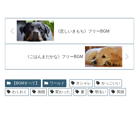
《悲しいきもち》フリーBGM
《ごはんまだかな》フリーBGM
【BGMすべて】
ワールド
オシャレ
かっこいい
わくわく
南国
変わった
夏
明るい
異国