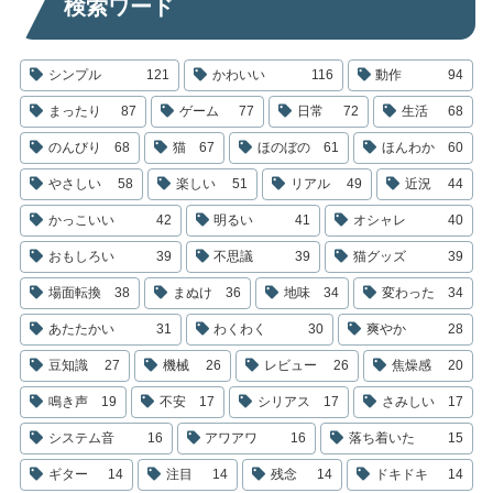
検索ワード
シンプル
121
かわいい
116
動作
94
まったり
87
ゲーム
77
日常
72
生活
68
のんびり
68
猫
67
ほのぼの
61
ほんわか
60
やさしい
58
楽しい
51
リアル
49
近況
44
かっこいい
42
明るい
41
オシャレ
40
おもしろい
39
不思議
39
猫グッズ
39
場面転換
38
まぬけ
36
地味
34
変わった
34
あたたかい
31
わくわく
30
爽やか
28
豆知識
27
機械
26
レビュー
26
焦燥感
20
鳴き声
19
不安
17
シリアス
17
さみしい
17
システム音
16
アワアワ
16
落ち着いた
15
ギター
14
注目
14
残念
14
ドキドキ
14