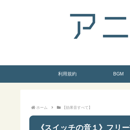
利用規約
BGM
ホーム
【効果音すべて】
《スイッチの音１》フリー