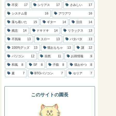
不安
17
シリアス
17
さみしい
17
システム音
16
アワアワ
16
落ち着いた
15
ギター
14
注目
14
残念
14
ドキドキ
14
リラックス
13
不気味
13
スロー
13
バタバタ
13
100均グッズ
13
猫おもちゃ
13
謎
12
パソコン
12
自然
11
お得情報
9
和風
8
SF
8
子猫
8
猫おやつ
8
夏
7
BTOパソコン
7
セリア
7
このサイトの園長