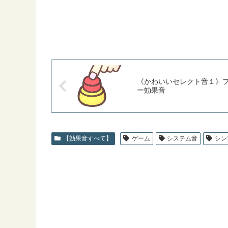
《かわいいセレクト音１》
ー効果音
【効果音すべて】
ゲーム
システム音
シン