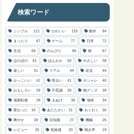
検索ワード
シンプル
121
かわいい
116
動作
94
まったり
87
ゲーム
77
日常
72
生活
68
のんびり
68
猫
67
ほのぼの
61
ほんわか
60
やさしい
58
楽しい
51
リアル
49
近況
44
かっこいい
42
明るい
41
オシャレ
40
おもしろい
39
不思議
39
猫グッズ
39
場面転換
38
まぬけ
36
地味
34
変わった
34
あたたかい
31
わくわく
30
爽やか
28
豆知識
27
機械
26
レビュー
26
焦燥感
20
鳴き声
19