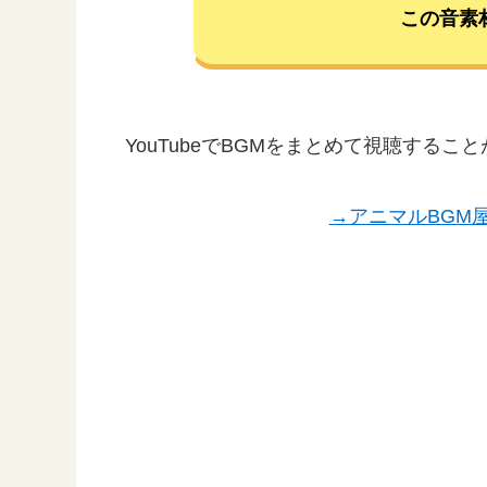
この音素
YouTubeでBGMをまとめて視聴する
→アニマルBGM