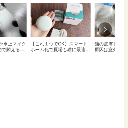
か卓上マイク
【これ１つでOK】スマート
猫の皮膚トラブ
均で賄えるな
ホーム化で夏場も猫に最適な
原因は意外なと
お部屋へ
【猫日記】