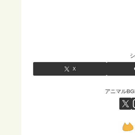
X
アニマルB