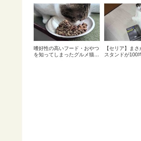
嗜好性の高いフード・おやつ
【セリア】まさ
を知ってしまったグルメ猫の
スタンドが100
ための体に良いおすすめフー
んて神すぎた
ド【猫日記】