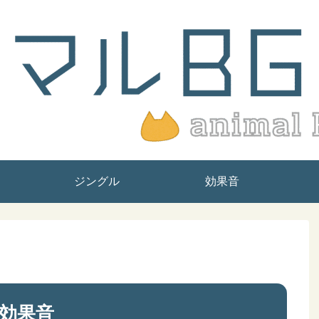
ジングル
効果音
効果音