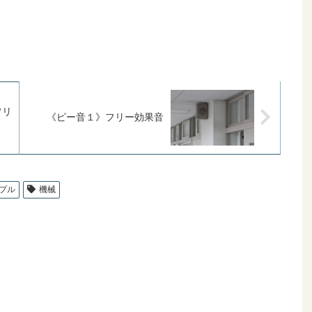
フリ
《ピー音１》フリー効果音
プル
機械