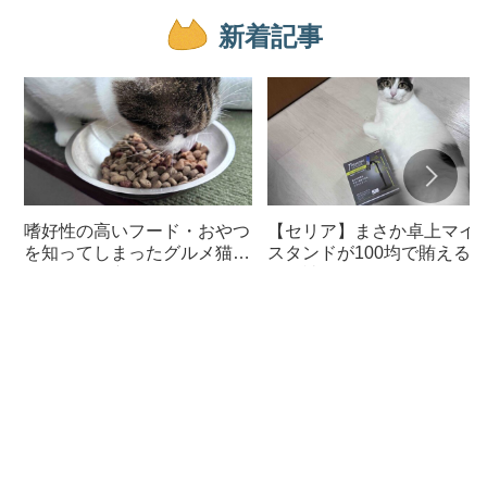
新着記事
嗜好性の高いフード・おやつ
【セリア】まさか卓上マイ
を知ってしまったグルメ猫の
スタンドが100均で賄える
ための体に良いおすすめフー
んて神すぎた
ド【猫日記】