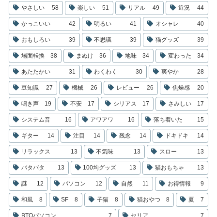
やさしい
58
楽しい
51
リアル
49
近況
44
かっこいい
42
明るい
41
オシャレ
40
おもしろい
39
不思議
39
猫グッズ
39
場面転換
38
まぬけ
36
地味
34
変わった
34
あたたかい
31
わくわく
30
爽やか
28
豆知識
27
機械
26
レビュー
26
焦燥感
20
鳴き声
19
不安
17
シリアス
17
さみしい
17
システム音
16
アワアワ
16
落ち着いた
15
ギター
14
注目
14
残念
14
ドキドキ
14
リラックス
13
不気味
13
スロー
13
バタバタ
13
100均グッズ
13
猫おもちゃ
13
謎
12
パソコン
12
自然
11
お得情報
9
和風
8
SF
8
子猫
8
猫おやつ
8
夏
7
BTOパソコン
7
セリア
7