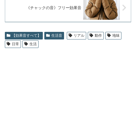
《チャックの音》フリー効果音
【効果音すべて】
生活音
リアル
動作
地味
日常
生活