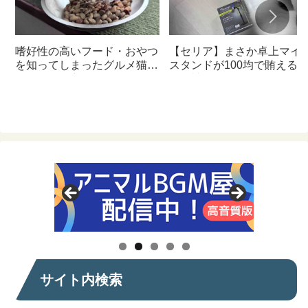
嗜好性の高いフード・おやつ
【セリア】まさか卓上マイ
を知ってしまったグルメ猫の
スタンドが100均で賄える
ための体に良いおすすめフー
んて神すぎた
ド【猫日記】
サイト内検索