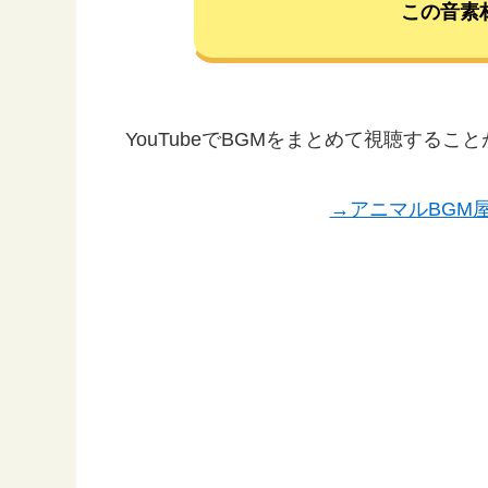
この音素
YouTubeでBGMをまとめて視聴する
→アニマルBGM