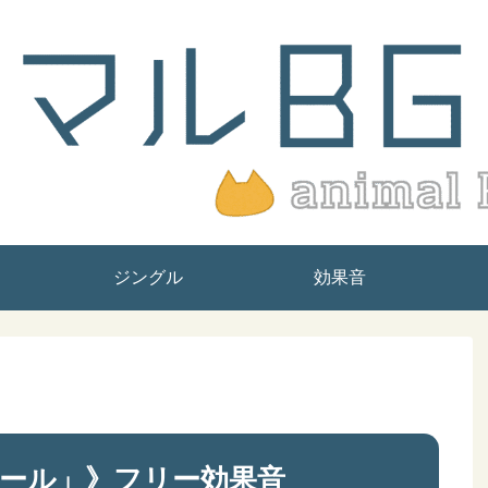
ジングル
効果音
ール」》フリー効果音