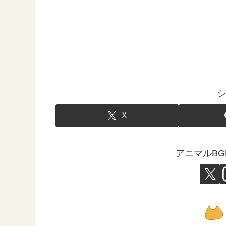
X
アニマルB