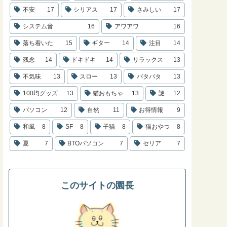
不安
17
シリアス
17
さみしい
17
システム音
16
アワアワ
16
落ち着いた
15
ギター
14
注目
14
残念
14
ドキドキ
14
リラックス
13
不気味
13
スロー
13
バタバタ
13
100均グッズ
13
猫おもちゃ
13
謎
12
パソコン
12
自然
11
お得情報
9
和風
8
SF
8
子猫
8
猫おやつ
8
夏
7
BTOパソコン
7
セリア
7
このサイトの園長