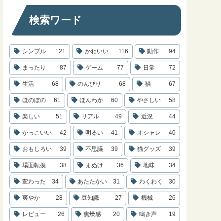
検索ワード
シンプル
121
かわいい
116
動作
94
まったり
87
ゲーム
77
日常
72
生活
68
のんびり
68
猫
67
ほのぼの
61
ほんわか
60
やさしい
58
楽しい
51
リアル
49
近況
44
かっこいい
42
明るい
41
オシャレ
40
おもしろい
39
不思議
39
猫グッズ
39
場面転換
38
まぬけ
36
地味
34
変わった
34
あたたかい
31
わくわく
30
爽やか
28
豆知識
27
機械
26
レビュー
26
焦燥感
20
鳴き声
19