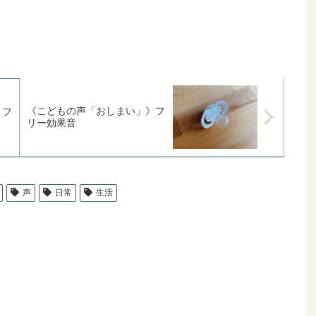
《こどもの声「おしまい」》フ
》フ
リー効果音
声
日常
生活