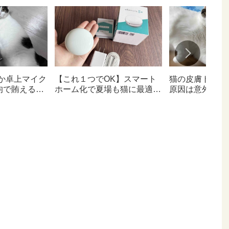
か卓上マイク
【これ１つでOK】スマート
猫の皮膚トラブ
均で賄えるな
ホーム化で夏場も猫に最適な
原因は意外なと
お部屋へ
【猫日記】