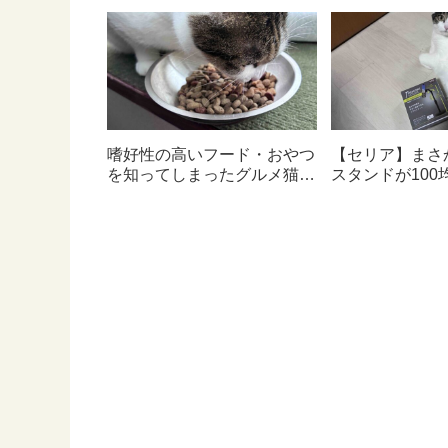
嗜好性の高いフード・おやつ
【セリア】まさ
を知ってしまったグルメ猫の
スタンドが100
ための体に良いおすすめフー
んて神すぎた
ド【猫日記】