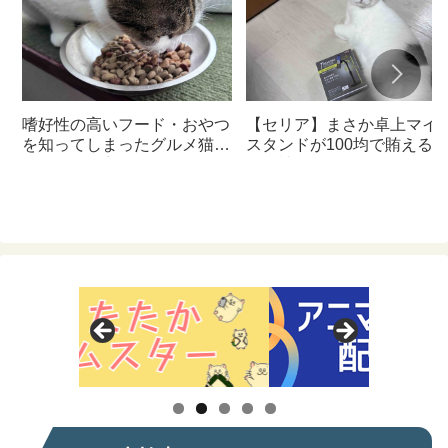
嗜好性の高いフード・おやつ
【セリア】まさか卓上マイ
を知ってしまったグルメ猫の
スタンドが100均で賄える
ための体に良いおすすめフー
んて神すぎた
ド【猫日記】