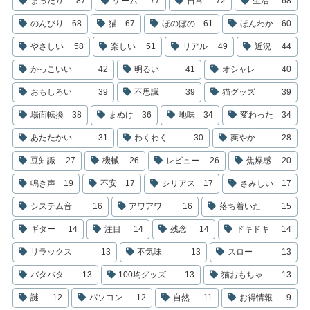
まったり
87
ゲーム
77
日常
72
生活
68
のんびり
68
猫
67
ほのぼの
61
ほんわか
60
やさしい
58
楽しい
51
リアル
49
近況
44
かっこいい
42
明るい
41
オシャレ
40
おもしろい
39
不思議
39
猫グッズ
39
場面転換
38
まぬけ
36
地味
34
変わった
34
あたたかい
31
わくわく
30
爽やか
28
豆知識
27
機械
26
レビュー
26
焦燥感
20
鳴き声
19
不安
17
シリアス
17
さみしい
17
システム音
16
アワアワ
16
落ち着いた
15
ギター
14
注目
14
残念
14
ドキドキ
14
リラックス
13
不気味
13
スロー
13
バタバタ
13
100均グッズ
13
猫おもちゃ
13
謎
12
パソコン
12
自然
11
お得情報
9