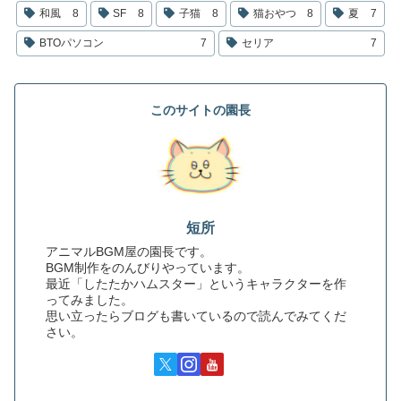
和風
8
SF
8
子猫
8
猫おやつ
8
夏
7
BTOパソコン
7
セリア
7
このサイトの園長
短所
アニマルBGM屋の園長です。
BGM制作をのんびりやっています。
最近「したたかハムスター」というキャラクターを作
ってみました。
思い立ったらブログも書いているので読んでみてくだ
さい。