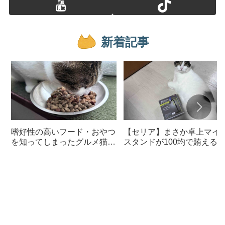
新着記事
嗜好性の高いフード・おやつ
【セリア】まさか卓上マイ
を知ってしまったグルメ猫の
スタンドが100均で賄える
ための体に良いおすすめフー
んて神すぎた
ド【猫日記】