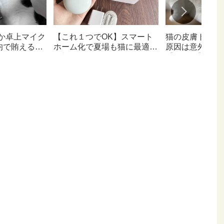
か卓上マイク
【これ１つでOK】スマート
猫の皮膚トラブ
均で賄えるな
ホーム化で夏場も猫に最適な
原因は意外なと
お部屋へ
【猫日記】