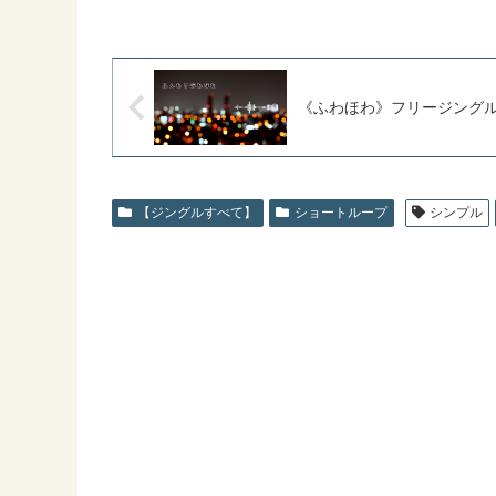
《ふわほわ》フリージング
【ジングルすべて】
ショートループ
シンプル