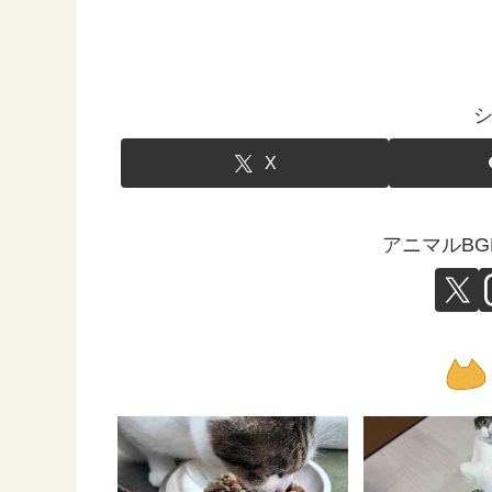
X
アニマルB