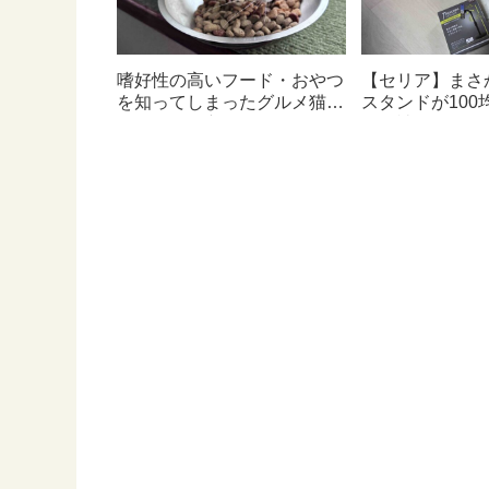
嗜好性の高いフード・おやつ
【セリア】まさ
を知ってしまったグルメ猫の
スタンドが100
ための体に良いおすすめフー
んて神すぎた
ド【猫日記】