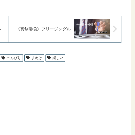
《真剣勝負》フリージングル
ル
のんびり
まぬけ
楽しい