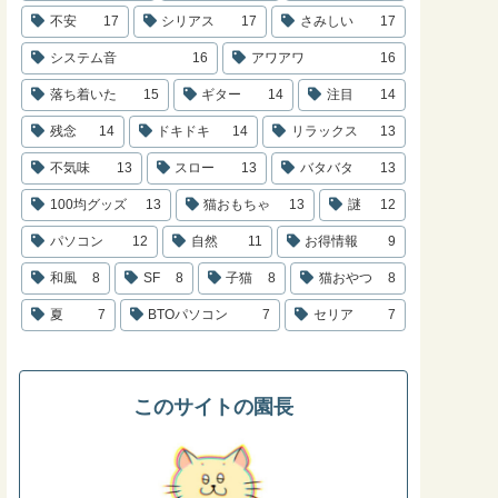
不安
17
シリアス
17
さみしい
17
システム音
16
アワアワ
16
落ち着いた
15
ギター
14
注目
14
残念
14
ドキドキ
14
リラックス
13
不気味
13
スロー
13
バタバタ
13
100均グッズ
13
猫おもちゃ
13
謎
12
パソコン
12
自然
11
お得情報
9
和風
8
SF
8
子猫
8
猫おやつ
8
夏
7
BTOパソコン
7
セリア
7
このサイトの園長