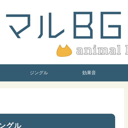
ジングル
効果音
ングル