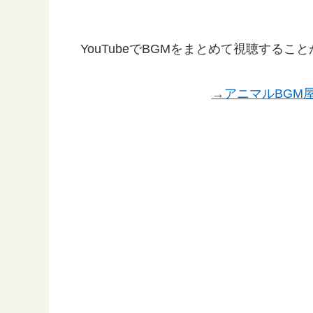
YouTubeでBGMをまとめて視聴する
→アニマルBGM