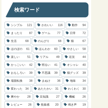
検索ワード
シンプル
121
かわいい
116
動作
94
まったり
87
ゲーム
77
日常
72
生活
68
のんびり
68
猫
67
ほのぼの
61
ほんわか
60
やさしい
58
楽しい
51
リアル
49
近況
44
かっこいい
42
明るい
41
オシャレ
40
おもしろい
39
不思議
39
猫グッズ
39
場面転換
38
まぬけ
36
地味
34
変わった
34
あたたかい
31
わくわく
30
爽やか
28
豆知識
27
機械
26
レビュー
26
焦燥感
20
鳴き声
19