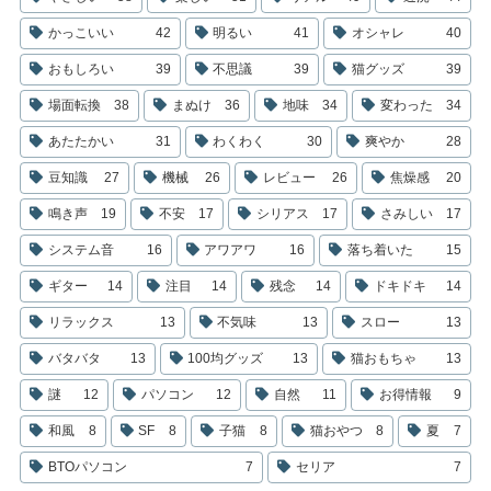
かっこいい
42
明るい
41
オシャレ
40
おもしろい
39
不思議
39
猫グッズ
39
場面転換
38
まぬけ
36
地味
34
変わった
34
あたたかい
31
わくわく
30
爽やか
28
豆知識
27
機械
26
レビュー
26
焦燥感
20
鳴き声
19
不安
17
シリアス
17
さみしい
17
システム音
16
アワアワ
16
落ち着いた
15
ギター
14
注目
14
残念
14
ドキドキ
14
リラックス
13
不気味
13
スロー
13
バタバタ
13
100均グッズ
13
猫おもちゃ
13
謎
12
パソコン
12
自然
11
お得情報
9
和風
8
SF
8
子猫
8
猫おやつ
8
夏
7
BTOパソコン
7
セリア
7