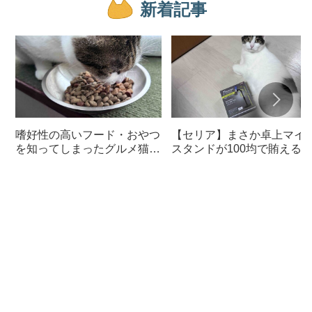
新着記事
嗜好性の高いフード・おやつ
【セリア】まさか卓上マイ
を知ってしまったグルメ猫の
スタンドが100均で賄える
ための体に良いおすすめフー
んて神すぎた
ド【猫日記】