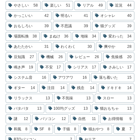
やさしい
58
楽しい
51
リアル
49
近況
44
かっこいい
42
明るい
41
オシャレ
40
おもしろい
39
不思議
39
猫グッズ
39
場面転換
38
まぬけ
36
地味
34
変わった
34
あたたかい
31
わくわく
30
爽やか
28
豆知識
27
機械
26
レビュー
26
焦燥感
20
鳴き声
19
不安
17
シリアス
17
さみしい
17
システム音
16
アワアワ
16
落ち着いた
15
ギター
14
注目
14
残念
14
ドキドキ
14
リラックス
13
不気味
13
スロー
13
バタバタ
13
100均グッズ
13
猫おもちゃ
13
謎
12
パソコン
12
自然
11
お得情報
9
和風
8
SF
8
子猫
8
猫おやつ
8
夏
7
BTOパソコン
7
セリア
7