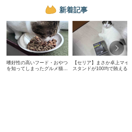
新着記事
嗜好性の高いフード・おやつ
【セリア】まさか卓上マイ
を知ってしまったグルメ猫の
スタンドが100均で賄える
ための体に良いおすすめフー
んて神すぎた
ド【猫日記】