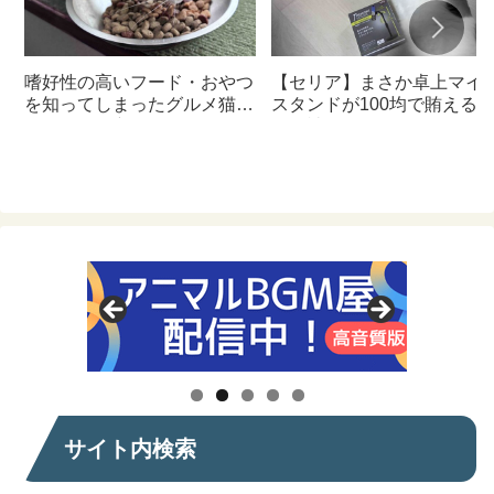
嗜好性の高いフード・おやつ
【セリア】まさか卓上マイ
を知ってしまったグルメ猫の
スタンドが100均で賄える
ための体に良いおすすめフー
んて神すぎた
ド【猫日記】
サイト内検索