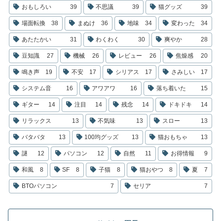
おもしろい
39
不思議
39
猫グッズ
39
場面転換
38
まぬけ
36
地味
34
変わった
34
あたたかい
31
わくわく
30
爽やか
28
豆知識
27
機械
26
レビュー
26
焦燥感
20
鳴き声
19
不安
17
シリアス
17
さみしい
17
システム音
16
アワアワ
16
落ち着いた
15
ギター
14
注目
14
残念
14
ドキドキ
14
リラックス
13
不気味
13
スロー
13
バタバタ
13
100均グッズ
13
猫おもちゃ
13
謎
12
パソコン
12
自然
11
お得情報
9
和風
8
SF
8
子猫
8
猫おやつ
8
夏
7
BTOパソコン
7
セリア
7