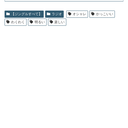
【ジングルすべて】
ラジオ
オシャレ
かっこいい
わくわく
明るい
楽しい