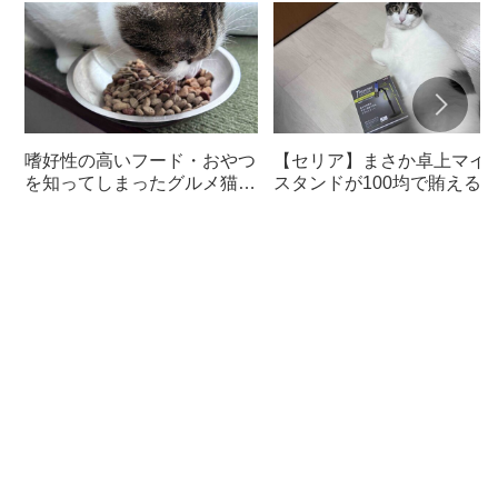
嗜好性の高いフード・おやつ
【セリア】まさか卓上マイ
を知ってしまったグルメ猫の
スタンドが100均で賄える
ための体に良いおすすめフー
んて神すぎた
ド【猫日記】