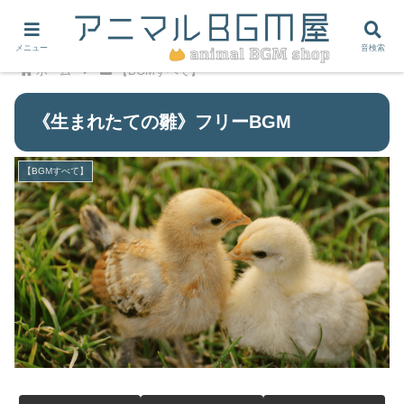
メニュー
音検索
ホーム
【BGMすべて】
《生まれたての雛》フリーBGM
【BGMすべて】