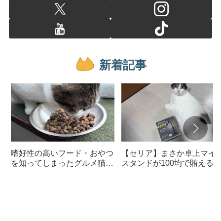
新着記事
嗜好性の高いフード・おやつ
【セリア】まさか卓上マイ
を知ってしまったグルメ猫の
スタンドが100均で賄える
ための体に良いおすすめフー
んて神すぎた
ド【猫日記】