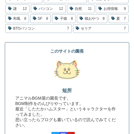
謎
12
パソコン
12
自然
11
お得情報
9
和風
8
SF
8
子猫
8
猫おやつ
8
夏
7
BTOパソコン
7
セリア
7
このサイトの園長
短所
アニマルBGM屋の園長です。
BGM制作をのんびりやっています。
最近「したたかハムスター」というキャラクターを作
ってみました。
思い立ったらブログも書いているので読んでみてくだ
さい。