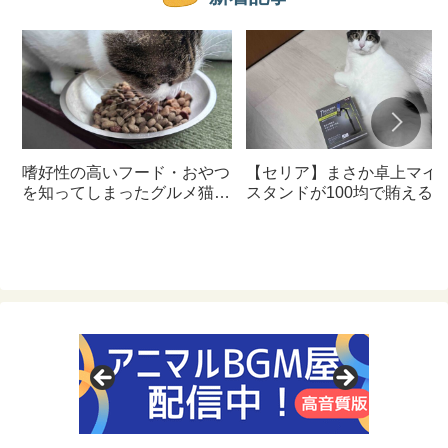
嗜好性の高いフード・おやつ
【セリア】まさか卓上マイ
を知ってしまったグルメ猫の
スタンドが100均で賄える
ための体に良いおすすめフー
んて神すぎた
ド【猫日記】