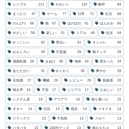
シンプル
121
かわいい
116
動作
94
まったり
87
ゲーム
77
日常
72
生活
68
のんびり
68
猫
67
ほのぼの
61
ほんわか
60
やさしい
58
楽しい
51
リアル
49
近況
44
かっこいい
42
明るい
41
オシャレ
40
おもしろい
39
不思議
39
猫グッズ
39
場面転換
38
まぬけ
36
地味
34
変わった
34
あたたかい
31
わくわく
30
爽やか
28
豆知識
27
機械
26
レビュー
26
焦燥感
20
鳴き声
19
不安
17
シリアス
17
さみしい
17
システム音
16
アワアワ
16
落ち着いた
15
ギター
14
注目
14
残念
14
ドキドキ
14
リラックス
13
不気味
13
スロー
13
バタバタ
13
100均グッズ
13
猫おもちゃ
13