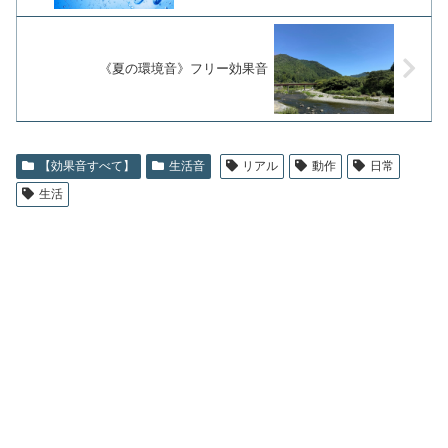
《夏の環境音》フリー効果音
【効果音すべて】
生活音
リアル
動作
日常
生活