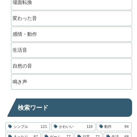
場面転換
変わった音
感情・動作
生活音
自然の音
鳴き声
検索ワード
シンプル
121
かわいい
116
動作
94
まったり
87
ゲーム
77
日常
72
生活
68