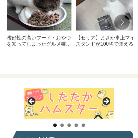
嗜好性の高いフード・おやつ
【セリア】まさか卓上マイ
を知ってしまったグルメ猫の
スタンドが100均で賄える
ための体に良いおすすめフー
んて神すぎた
ド【猫日記】