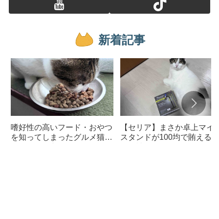
新着記事
嗜好性の高いフード・おやつ
【セリア】まさか卓上マイ
を知ってしまったグルメ猫の
スタンドが100均で賄える
ための体に良いおすすめフー
んて神すぎた
ド【猫日記】