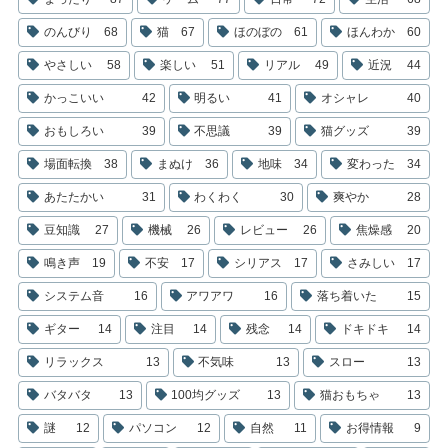
のんびり
68
猫
67
ほのぼの
61
ほんわか
60
やさしい
58
楽しい
51
リアル
49
近況
44
かっこいい
42
明るい
41
オシャレ
40
おもしろい
39
不思議
39
猫グッズ
39
場面転換
38
まぬけ
36
地味
34
変わった
34
あたたかい
31
わくわく
30
爽やか
28
豆知識
27
機械
26
レビュー
26
焦燥感
20
鳴き声
19
不安
17
シリアス
17
さみしい
17
システム音
16
アワアワ
16
落ち着いた
15
ギター
14
注目
14
残念
14
ドキドキ
14
リラックス
13
不気味
13
スロー
13
バタバタ
13
100均グッズ
13
猫おもちゃ
13
謎
12
パソコン
12
自然
11
お得情報
9