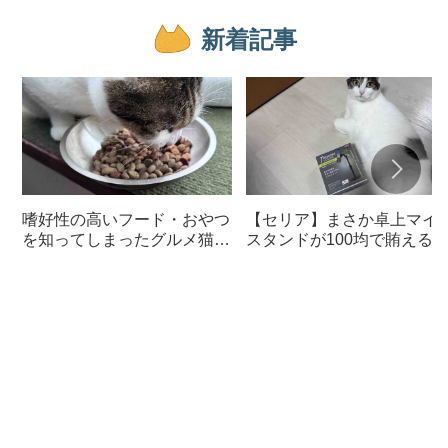
新着記事
嗜好性の高いフード・おやつ
【セリア】まさか卓上マイ
を知ってしまったグルメ猫の
スタンドが100均で賄える
ための体に良いおすすめフー
んて神すぎた
ド【猫日記】