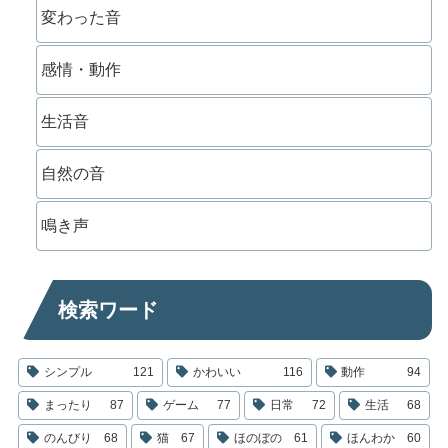
変わった音
感情・動作
生活音
自然の音
鳴き声
検索ワード
シンプル
121
かわいい
116
動作
94
まったり
87
ゲーム
77
日常
72
生活
68
のんびり
68
猫
67
ほのぼの
61
ほんわか
60