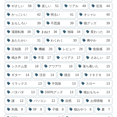
やさしい
58
楽しい
51
リアル
49
近況
44
かっこいい
42
明るい
41
オシャレ
40
おもしろい
39
不思議
39
猫グッズ
39
場面転換
38
まぬけ
36
地味
34
変わった
34
あたたかい
31
わくわく
30
爽やか
28
豆知識
27
機械
26
レビュー
26
焦燥感
20
鳴き声
19
不安
17
シリアス
17
さみしい
17
システム音
16
アワアワ
16
落ち着いた
15
ギター
14
注目
14
残念
14
ドキドキ
14
リラックス
13
不気味
13
スロー
13
バタバタ
13
100均グッズ
13
猫おもちゃ
13
謎
12
パソコン
12
自然
11
お得情報
9
和風
8
SF
8
子猫
8
猫おやつ
8
夏
7