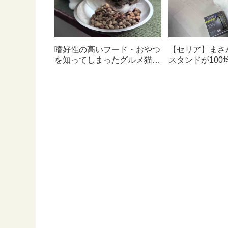
嗜好性の高いフード・おやつ
【セリア】まさ
を知ってしまったグルメ猫の
スタンドが100
ための体に良いおすすめフー
んて神すぎた
ド【猫日記】