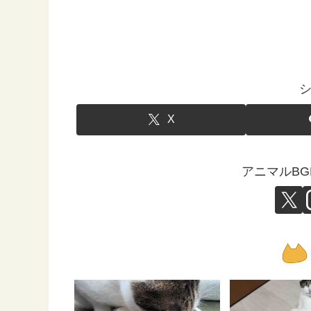
X
アニマルB