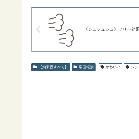
《シュシュシュ》フリー効
【効果音すべて】
場面転換
かわいい
シン