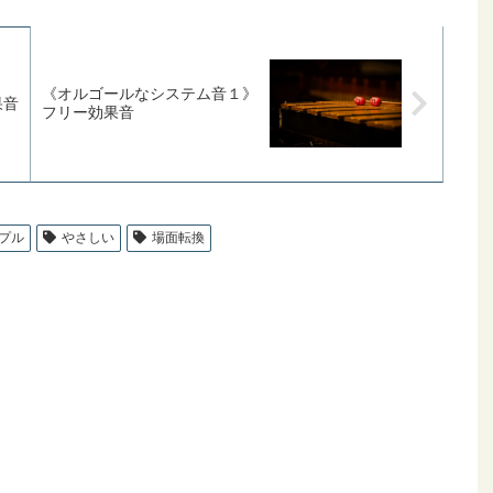
《オルゴールなシステム音１》
果音
フリー効果音
プル
やさしい
場面転換