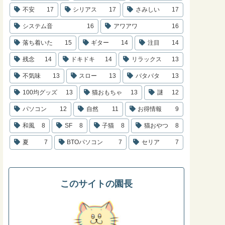
不安
17
シリアス
17
さみしい
17
システム音
16
アワアワ
16
落ち着いた
15
ギター
14
注目
14
残念
14
ドキドキ
14
リラックス
13
不気味
13
スロー
13
バタバタ
13
100均グッズ
13
猫おもちゃ
13
謎
12
パソコン
12
自然
11
お得情報
9
和風
8
SF
8
子猫
8
猫おやつ
8
夏
7
BTOパソコン
7
セリア
7
このサイトの園長