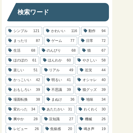
検索ワード
シンプル
121
かわいい
116
動作
94
まったり
87
ゲーム
77
日常
72
生活
68
のんびり
68
猫
67
ほのぼの
61
ほんわか
60
やさしい
58
楽しい
51
リアル
49
近況
44
かっこいい
42
明るい
41
オシャレ
40
おもしろい
39
不思議
39
猫グッズ
39
場面転換
38
まぬけ
36
地味
34
変わった
34
あたたかい
31
わくわく
30
爽やか
28
豆知識
27
機械
26
レビュー
26
焦燥感
20
鳴き声
19