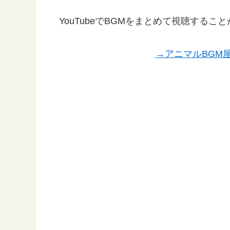
YouTubeでBGMをまとめて視聴する
→アニマルBGM