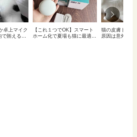
か卓上マイク
【これ１つでOK】スマート
猫の皮膚トラブ
均で賄えるな
ホーム化で夏場も猫に最適な
原因は意外なと
お部屋へ
【猫日記】