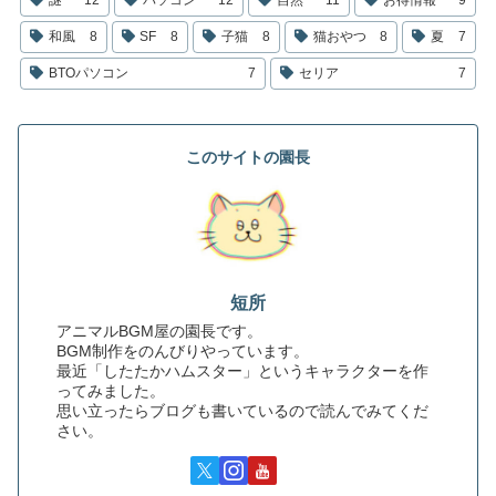
謎
12
パソコン
12
自然
11
お得情報
9
和風
8
SF
8
子猫
8
猫おやつ
8
夏
7
BTOパソコン
7
セリア
7
このサイトの園長
短所
アニマルBGM屋の園長です。
BGM制作をのんびりやっています。
最近「したたかハムスター」というキャラクターを作
ってみました。
思い立ったらブログも書いているので読んでみてくだ
さい。