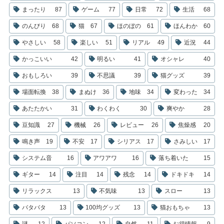
まったり
87
ゲーム
77
日常
72
生活
68
のんびり
68
猫
67
ほのぼの
61
ほんわか
60
やさしい
58
楽しい
51
リアル
49
近況
44
かっこいい
42
明るい
41
オシャレ
40
おもしろい
39
不思議
39
猫グッズ
39
場面転換
38
まぬけ
36
地味
34
変わった
34
あたたかい
31
わくわく
30
爽やか
28
豆知識
27
機械
26
レビュー
26
焦燥感
20
鳴き声
19
不安
17
シリアス
17
さみしい
17
システム音
16
アワアワ
16
落ち着いた
15
ギター
14
注目
14
残念
14
ドキドキ
14
リラックス
13
不気味
13
スロー
13
バタバタ
13
100均グッズ
13
猫おもちゃ
13