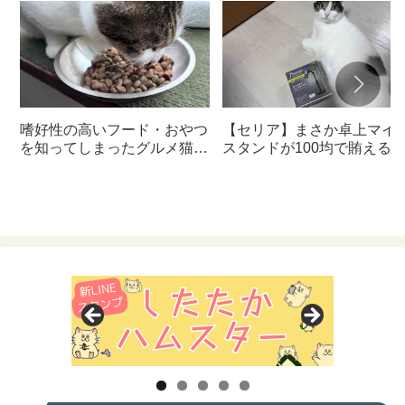
嗜好性の高いフード・おやつ
【セリア】まさか卓上マイ
を知ってしまったグルメ猫の
スタンドが100均で賄える
ための体に良いおすすめフー
んて神すぎた
ド【猫日記】