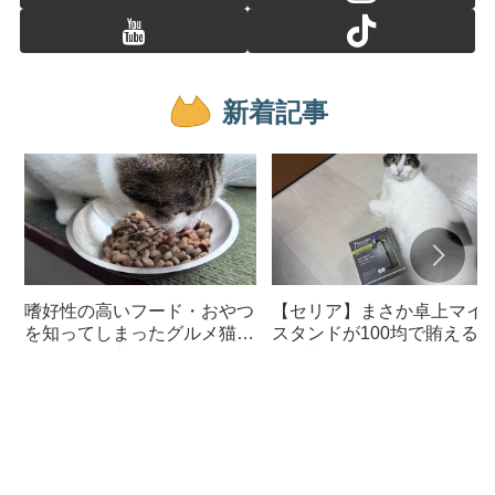
新着記事
嗜好性の高いフード・おやつ
【セリア】まさか卓上マイ
を知ってしまったグルメ猫の
スタンドが100均で賄える
ための体に良いおすすめフー
んて神すぎた
ド【猫日記】