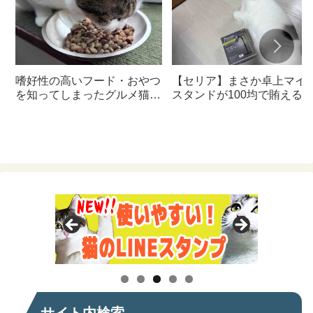
嗜好性の高いフード・おやつ
【セリア】まさか卓上マイ
を知ってしまったグルメ猫の
スタンドが100均で賄える
ための体に良いおすすめフー
んて神すぎた
ド【猫日記】
サイト内検索