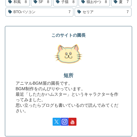
和風
8
SF
8
子猫
8
猫おやつ
8
夏
7
BTOパソコン
7
セリア
7
このサイトの園長
短所
アニマルBGM屋の園長です。
BGM制作をのんびりやっています。
最近「したたかハムスター」というキャラクターを作
ってみました。
思い立ったらブログも書いているので読んでみてくだ
さい。