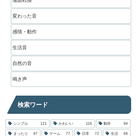
場面転換
変わった音
感情・動作
生活音
自然の音
鳴き声
検索ワード
シンプル
121
かわいい
116
動作
94
まったり
87
ゲーム
77
日常
72
生活
68