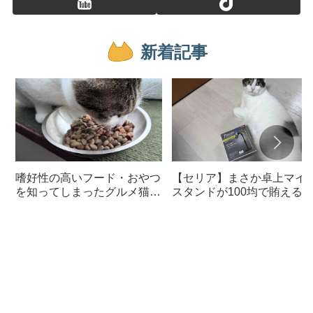
新着記事
嗜好性の高いフード・おやつ
【セリア】まさか卓上マイ
を知ってしまったグルメ猫の
スタンドが100均で賄える
ための体に良いおすすめフー
んて神すぎた
ド【猫日記】