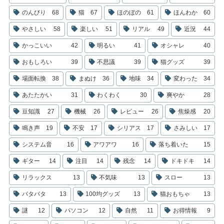
のんびり
68
猫
67
ほのぼの
61
ほんわか
60
やさしい
58
楽しい
51
リアル
49
近況
44
かっこいい
42
明るい
41
オシャレ
40
おもしろい
39
不思議
39
猫グッズ
39
場面転換
38
まぬけ
36
地味
34
変わった
34
あたたかい
31
わくわく
30
爽やか
28
豆知識
27
機械
26
レビュー
26
焦燥感
20
鳴き声
19
不安
17
シリアス
17
さみしい
17
システム音
16
アワアワ
16
落ち着いた
15
ギター
14
注目
14
残念
14
ドキドキ
14
リラックス
13
不気味
13
スロー
13
バタバタ
13
100均グッズ
13
猫おもちゃ
13
謎
12
パソコン
12
自然
11
お得情報
9