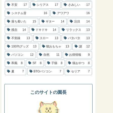
不安
17
シリアス
17
さみしい
17
システム音
16
アワアワ
16
落ち着いた
15
ギター
14
注目
14
残念
14
ドキドキ
14
リラックス
13
不気味
13
スロー
13
バタバタ
13
100均グッズ
13
猫おもちゃ
13
謎
12
パソコン
12
自然
11
お得情報
9
和風
8
SF
8
子猫
8
猫おやつ
8
夏
7
BTOパソコン
7
セリア
7
このサイトの園長