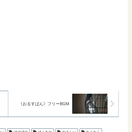
《おるすばん》フリーBGM
いい
ほのぼの
ほんわか
やさしい
わくわく