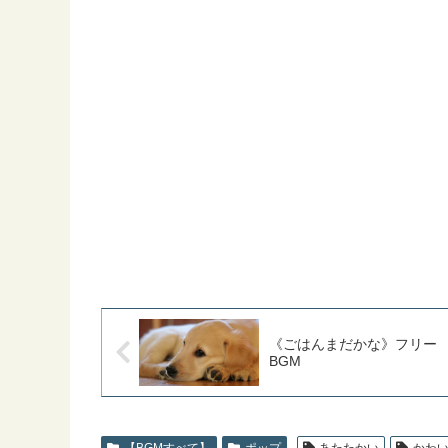
《ごはんまだかな》フリー
BGM
【BGMすべて】
ポップ
あたたかい
かわ