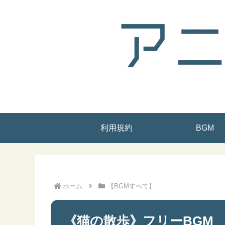
利用規約
BGM
ホーム
【BGMすべて】
《猫の散歩》フリーBGM