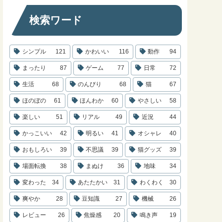
検索ワード
シンプル
121
かわいい
116
動作
94
まったり
87
ゲーム
77
日常
72
生活
68
のんびり
68
猫
67
ほのぼの
61
ほんわか
60
やさしい
58
楽しい
51
リアル
49
近況
44
かっこいい
42
明るい
41
オシャレ
40
おもしろい
39
不思議
39
猫グッズ
39
場面転換
38
まぬけ
36
地味
34
変わった
34
あたたかい
31
わくわく
30
爽やか
28
豆知識
27
機械
26
レビュー
26
焦燥感
20
鳴き声
19