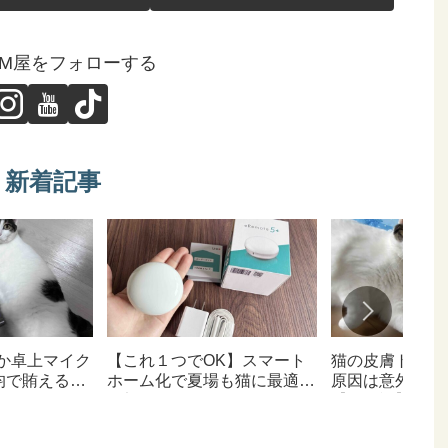
GM屋をフォローする
新着記事
か卓上マイク
【これ１つでOK】スマート
猫の皮膚トラブ
均で賄えるな
ホーム化で夏場も猫に最適な
原因は意外なと
お部屋へ
【猫日記】