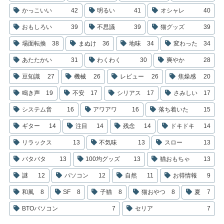
かっこいい
42
明るい
41
オシャレ
40
おもしろい
39
不思議
39
猫グッズ
39
場面転換
38
まぬけ
36
地味
34
変わった
34
あたたかい
31
わくわく
30
爽やか
28
豆知識
27
機械
26
レビュー
26
焦燥感
20
鳴き声
19
不安
17
シリアス
17
さみしい
17
システム音
16
アワアワ
16
落ち着いた
15
ギター
14
注目
14
残念
14
ドキドキ
14
リラックス
13
不気味
13
スロー
13
バタバタ
13
100均グッズ
13
猫おもちゃ
13
謎
12
パソコン
12
自然
11
お得情報
9
和風
8
SF
8
子猫
8
猫おやつ
8
夏
7
BTOパソコン
7
セリア
7