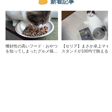
新着記事
嗜好性の高いフード・おやつ
【セリア】まさか卓上マイ
を知ってしまったグルメ猫の
スタンドが100均で賄える
ための体に良いおすすめフー
んて神すぎた
ド【猫日記】