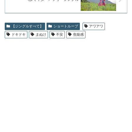
【ジングルすべて】
ショートループ
アワアワ
ドキドキ
まぬけ
不安
焦燥感